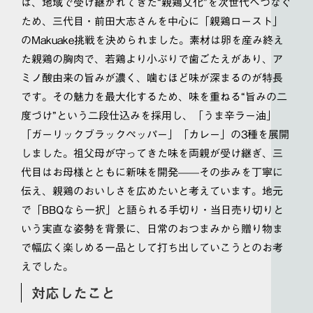
は、地域で受け継がれてきた“親鶏文化”を次世代へつなぐ
ため、三代目・前田大志さんを中心に「親鶏ロースト」
のMakuake挑戦を決められました。素材は卵を産み終え
た親鶏の胸肉で、若鶏より小ぶりで歯ごたえがあり、ア
ミノ酸由来の旨みが濃く、噛むほど味が深まるのが特長
です。その魅力を最大化するため、味を重ねる“旨みの二
度づけ”という二段仕込みを採用し、「うま辛ラー油」
「ガーリックブラックペッパー」「カレー」の3種を展開
しました。祖父母が守ってきた味を両親が受け継ぎ、三
代目はお母様とともに新味を開発——その歩みを丁寧に
伝え、親鶏のおいしさを広めたいと考えています。地元
で「BBQなら一択」と語られる手切り・当日売り切りと
いう実直な姿勢を背景に、日常のおつまみから贈り物ま
で幅広く楽しめる一品として打ち出していこうとのお考
えでした。
対応したこと