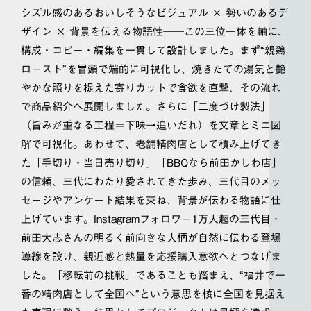
シズル感のあるおいしそうなビジュアル × 勢いのあるデ
ザイン × 背景を伝える物語性――この三位一体を軸に、
構成・コピー・編集を一貫して設計しました。まず“親鶏
ロースト”を冒頭で端的に可視化し、焼きたての湯気と艶
やかな照りを捉えた寄りカットで食欲を直撃、その流れ
で商品紹介へ展開しました。さらに「二度づけ製法」
（旨みが重なる工程＝下味→追いだれ）を文章とミニ図
解で可視化。あわせて、老舗精肉店として積み上げてき
た「手切り・当日売り切り」「BBQなら前田かしわ店」
の信頼、三代にわたり愛されてきた歩み、三代目のメッ
セージやアンケート結果を束ね、背景が伝わる物語に仕
上げています。Instagramフォロワー1万人超の三代目・
前田大志さんの明るく前向きな人柄が自然に伝わる登場
導線を設け、親近感と熱量を応援購入意欲へとつなげま
した。「移転前の挑戦」であることも踏まえ、“福井で一
番の精肉店として全国へ”という意思を核に全国を見据え