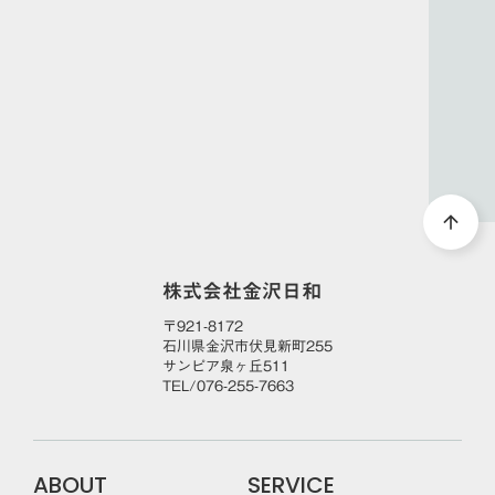
DOWNLOAD
arrow_forward
資料ダウンロード
arrow_upward
株式会社金沢日和
〒921-8172
石川県金沢市伏見新町255
サンピア泉ヶ丘511
TEL/076-255-7663
ABOUT
SERVICE