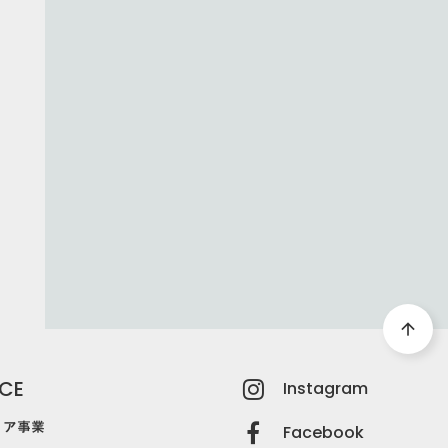
LOAD
arrow_forward
ド
arrow_upward
ICE
Instagram
ィア事業
Facebook