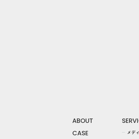
DOWN
arrow_forward
資料ダウンロー
ABOUT
SERV
メデ
CASE