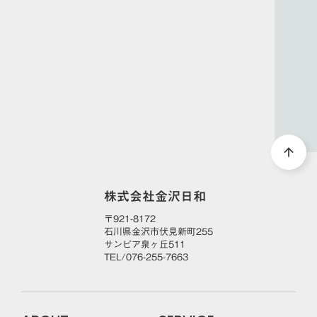
DOWNLOAD
arrow_forward
資料ダウンロード
arrow_upward
株式会社金沢日和
〒921-8172
石川県金沢市伏見新町255
サンピア泉ヶ丘511
TEL/076-255-7663