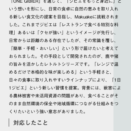
「ONE GIBIER」を通じて、「ジビエをもっと身近に」と
いう想いを形にし、日常の食卓に自然の恵みを取り入れ
る新しい食文化の提案を目指し、Makuakeに挑戦されま
した。これまでジビエは「レストランで食べる特別な料
理」あるいは「クセが強い」というイメージが先行し、
日常からは距離のある存在でしたが、その常識を覆し、
「簡単・手軽・おいしい」という形で届けたいと考えて
おられました。その手段として開発されたのが、鹿や猪
の旨みを活かしたレトルトシリーズです。「レンジで温
めるだけで本格的な味が楽しめる」という手軽さと、
日々の食事に取り入れやすいラインナップにより、「1日
1ジビエ」という新しい習慣を提案。背景には、獣害によ
る農林被害や未活用資源の問題があり、食べることがそ
のまま自然環境の保全や地域循環につながる仕組みをつ
くりたいという強い意志がありました。
対応したこと