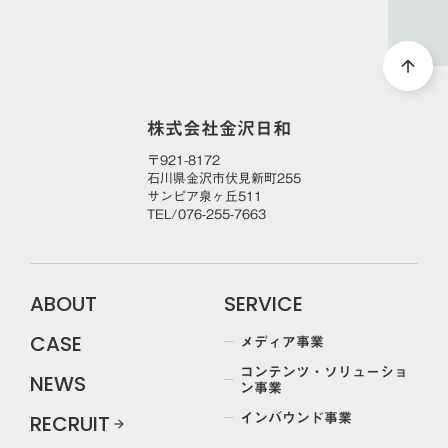
arrow_upward
株式会社金沢日和
〒921-8172
石川県金沢市伏見新町255
サンピア泉ヶ丘511
TEL/076-255-7663
ABOUT
SERVICE
メディア事業
CASE
コンテンツ・ソリューショ
NEWS
ン事業
インバウンド事業
RECRUIT
arrow_forward