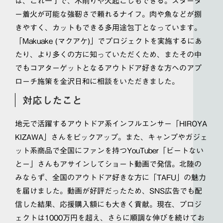
は、これ一丁で、木削りや火起こしもできる。スタータ
ー着火が可能な強靭さで頼れるナイフ。肉や魚などが捌
きやすく、カットもできる多用途包丁となっています。
「Makuake (マクアケ)」でプロジェクトを実施するにあ
たり、より多くの方に知っていただくため、またその中
でもコアターゲットとなるアウトドア好きな方へのアプ
ローチ施策を金沢日和に相談をいただきました。
対応したこと
地元で活躍するアウトドア系インフルエンサー「HIROYA
KIZAWA」さんをピックアップ。また、キャンプやガジェ
ット系商品で全国にファンを持つYouTuber「ビートない
とー」さんもアサインしてショート動画で発信。北陸の
みならず、全国のアウトドア好きな方に「TAFU」の魅力
を届けました。動画が好評だったため、SNS広告でも配
信した結果、応援購入額にも大きく貢献。現在、プロジ
ェクトは1000万円を超え、さらに順調な伸びを続けてお