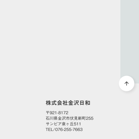
DOWNLOAD
arrow_forward
資料ダウンロード
arrow_upward
株式会社金沢日和
〒921-8172
石川県金沢市伏見新町255
サンピア泉ヶ丘511
TEL/076-255-7663