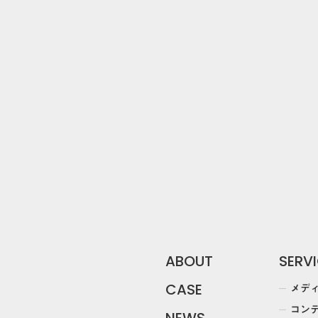
DOWN
arrow_forward
資料ダウンロー
ABOUT
SERV
メデ
CASE
コン